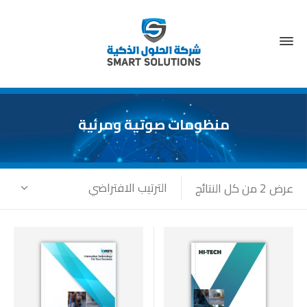
منظومات صوتية ومرئية
الترتيب الافتراضي
عرض ⁦2⁩ من كل النتائج