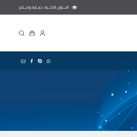
الحــلول الذكــية، حمــاية وتحــكم