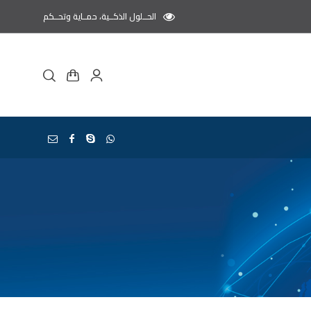
الحــلول الذكــية، حمــاية وتحــكم