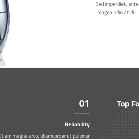
Sed imperdiet, ante 
magna odio at dui. 
01
Top F
Reliability
Etiam magna arcu, ullamcorper ut pulvinar