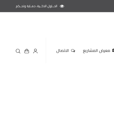
الحــلول الذكــية، حمــاية وتحــكم
معرض المشاريع
الاتصال