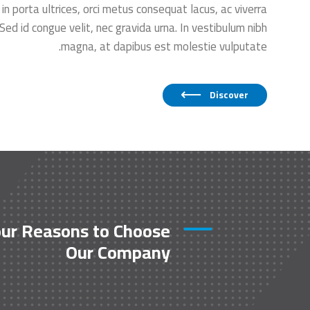
in porta ultrices, orci metus consequat lacus, ac viverra
Sed id congue velit, nec gravida urna. In vestibulum nibh
magna, at dapibus est molestie vulputate.
Discover
our Reasons to Choose
Our Company