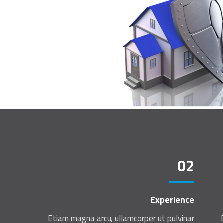
02
Experience
Etiam magna arcu, ullamcorper ut pulvinar