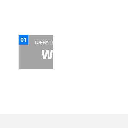
01
LOREM IPSUM DOLOR SIT AMET, CONSECTETU
WORK WITH W
FO